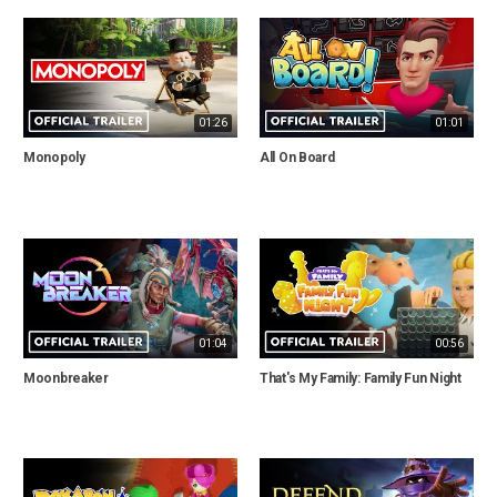
01:26
01:01
Monopoly
All On Board
01:04
00:56
Moonbreaker
That's My Family: Family Fun Night