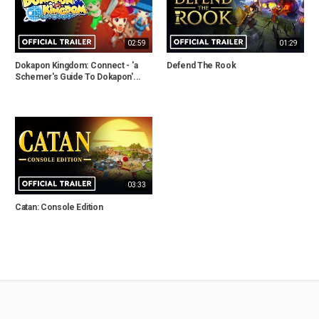
02:59
01:29
Dokapon Kingdom: Connect - 'a
Defend The Rook
Schemer's Guide To Dokapon'...
03:33
Catan: Console Edition