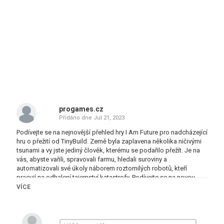
progames.cz
Přidáno dne
Jul 21, 2023
Podívejte se na nejnovější přehled hry I Am Future pro nadcházející
hru o přežití od TinyBuild. Země byla zaplavena několika ničivými
tsunami a vy jste jediný člověk, kterému se podařilo přežít. Je na
vás, abyste vařili, spravovali farmu, hledali suroviny a
automatizovali své úkoly náborem roztomilých robotů, kteří
pracují na odhalení tajemství katastrofy. Podívejte se na novou
hratelnost s podrobným pohledem na budování základny a
VÍCE
automatizaci. I am Future vyjde ve službě Steam Early Access 8.
srpna 2023. Bezplatné demo je nyní k dispozici ke hraní na
Steamu.