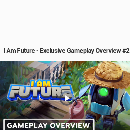
I Am Future - Exclusive Gameplay Overview #2
Video
Player
is
loading.
Play