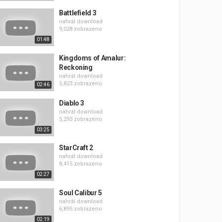
Battlefield 3
nahrál
download
9,028 zobrazeno
01:48
Kingdoms of Amalur:
Reckoning
nahrál
download
5,823 zobrazeno
02:46
Diablo 3
nahrál
download
5,293 zobrazeno
03:25
StarCraft 2
nahrál
download
8,415 zobrazeno
02:27
Soul Calibur 5
nahrál
download
6,895 zobrazeno
02:19