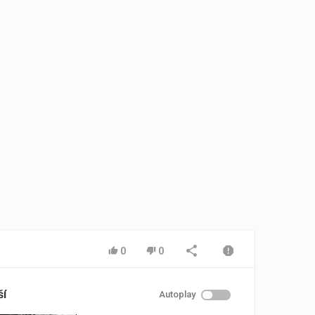
0
0
ší
Autoplay