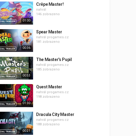
Crêpe Master!
nahrál
146 zobrazeno
01:00
Spear Master
nahrál
progames.cz
181 zobrazeno
00:36
The Master's Pupil
nahrál
progames.cz
185 zobrazeno
00:53
Quest Master
nahrál
progames.cz
198 zobrazeno
01:30
Dracula City Master
nahrál
progames.cz
188 zobrazeno
00:21