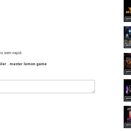
ěco sem napiš.
iler
,
master lemon game