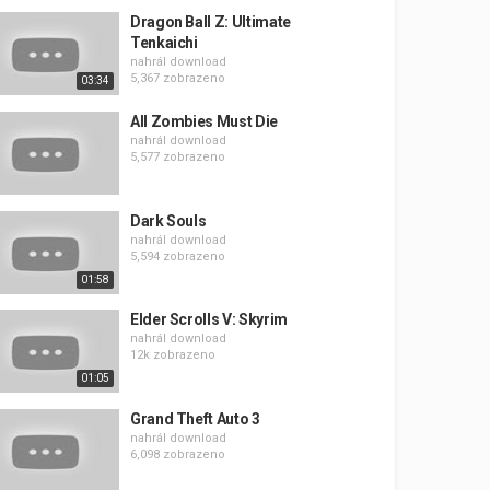
Dragon Ball Z: Ultimate
Tenkaichi
nahrál
download
5,367 zobrazeno
03:34
All Zombies Must Die
nahrál
download
5,577 zobrazeno
Dark Souls
nahrál
download
5,594 zobrazeno
01:58
Elder Scrolls V: Skyrim
nahrál
download
12k zobrazeno
01:05
Grand Theft Auto 3
nahrál
download
6,098 zobrazeno