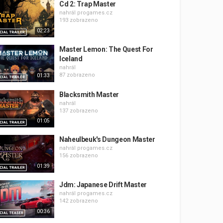
Cd 2: Trap Master
nahrál
progames.cz
193 zobrazeno
02:23
Master Lemon: The Quest For
Iceland
nahrál
87 zobrazeno
01:33
Blacksmith Master
nahrál
137 zobrazeno
01:05
Naheulbeuk's Dungeon Master
nahrál
progames.cz
156 zobrazeno
01:39
Jdm: Japanese Drift Master
nahrál
progames.cz
142 zobrazeno
00:36