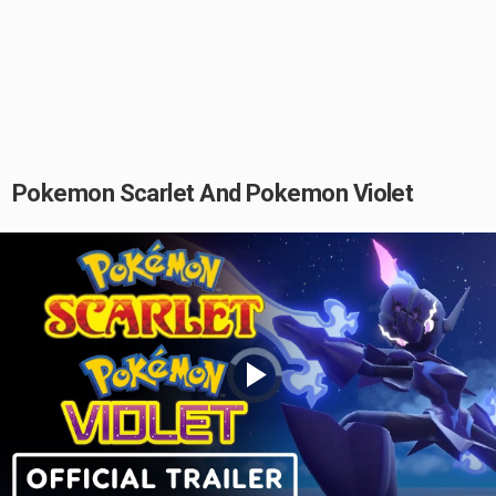
Pokemon Scarlet And Pokemon Violet
Video
Player
is
loading.
Play