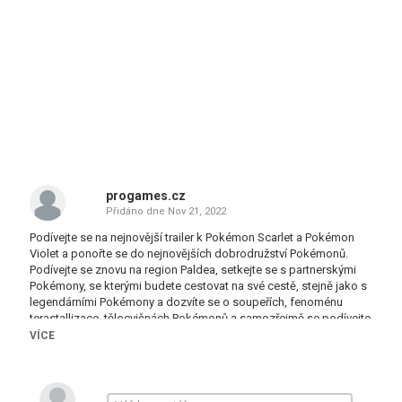
progames.cz
Přidáno dne
Nov 21, 2022
Podívejte se na nejnovější trailer k Pokémon Scarlet a Pokémon
Violet a ponořte se do nejnovějších dobrodružství Pokémonů.
Podívejte se znovu na region Paldea, setkejte se s partnerskými
Pokémony, se kterými budete cestovat na své cestě, stejně jako s
legendárními Pokémony a dozvíte se o soupeřích, fenoménu
terastallizace, tělocvičnách Pokémonů a samozřejmě se podívejte
na nové Pokémony, se kterými se setkáte na svých
VÍCE
dobrodružstvích, jako jsou Lechonk, Fidough, Cetitan a další!
Pokémon Scarlet a Pokémon Violet budou k dispozici na
Nintendo Switch 18. listopadu 2022.