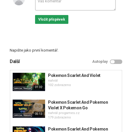
Tak, co si myslíš o hře
Pokemon Scarlet And Pokemon Violet
.
Už brzy vyjde. Něco sem napiš.
Vložit příspěvek
Tagy
Game Freak
,
Nintendo
,
Nintendo Switch
Napište jako první komentář.
Další
Autoplay
Pokemon Scarlet And Violet
nahrál
102 zobrazeno
01:32
Pokemon Scarlet And Pokemon
Violet X Pokemon Go
nahrál
progames.cz
05:13
179 zobrazeno
Pokemon Scarlet And Pokemon