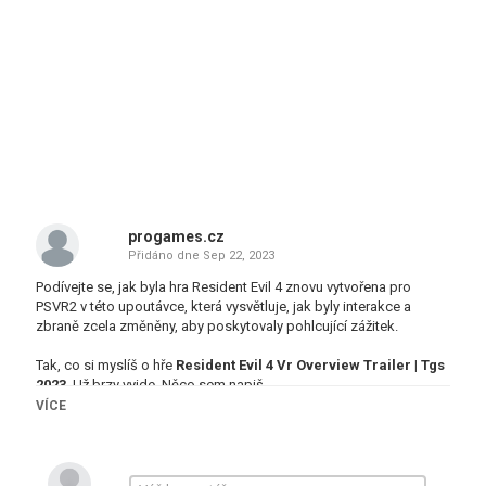
progames.cz
Přidáno dne
Sep 22, 2023
Podívejte se, jak byla hra Resident Evil 4 znovu vytvořena pro
PSVR2 v této upoutávce, která vysvětluje, jak byly interakce a
zbraně zcela změněny, aby poskytovaly pohlcující zážitek.
Tak, co si myslíš o hře
Resident Evil 4 Vr Overview Trailer | Tgs
2023
. Už brzy vyjde. Něco sem napiš.
VÍCE
Tagy
Action
,
Adventure
,
Capcom