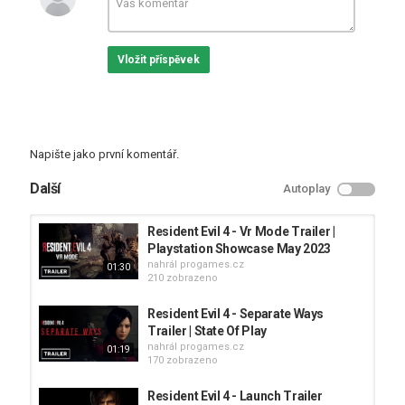
Vložit příspěvek
Napište jako první komentář.
Další
Autoplay
Resident Evil 4 - Vr Mode Trailer |
Playstation Showcase May 2023
nahrál
progames.cz
01:30
210 zobrazeno
Resident Evil 4 - Separate Ways
Trailer | State Of Play
nahrál
progames.cz
01:19
170 zobrazeno
Resident Evil 4 - Launch Trailer