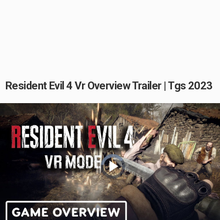
Resident Evil 4 Vr Overview Trailer | Tgs 2023
Video
Player
is
loading.
Play