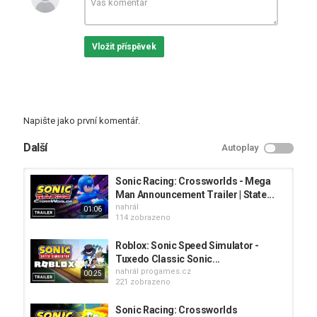
Vložit příspěvek
Napište jako první komentář.
Další
Autoplay
Sonic Racing: Crossworlds - Mega
Man Announcement Trailer | State...
nahrál
01:06
114 zobrazeno
Roblox: Sonic Speed Simulator -
Tuxedo Classic Sonic...
nahrál
progames.cz
00:25
221 zobrazeno
Sonic Racing: Crossworlds