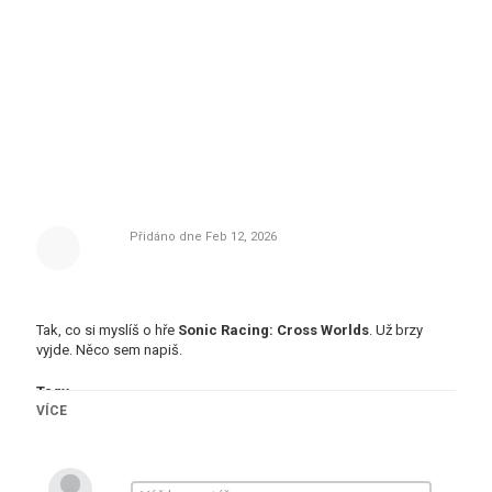
Přidáno dne
Feb 12, 2026
Tak, co si myslíš o hře
Sonic Racing: Cross Worlds
. Už brzy
vyjde. Něco sem napiš.
Tagy
VÍCE
Local Four-Player Multiplayer
,
Nintendo Switch
,
Nintendo
Switch 2