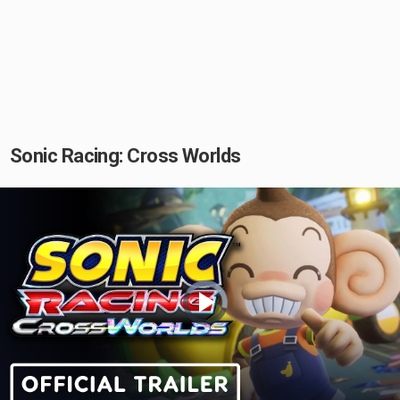
Sonic Racing: Cross Worlds
Video
Player
is
loading.
Play