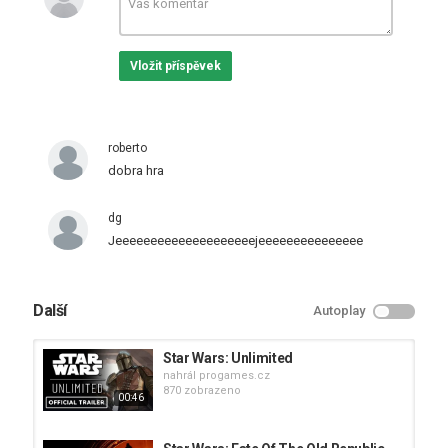
Tagy
star
,
wars
,
jedi
,
darth vader
Vložit příspěvek
roberto
dobra hra
dg
Jeeeeeeeeeeeeeeeeeeeejeeeeeeeeeeeeeee
Další
Autoplay
Star Wars: Unlimited
nahrál
progames.cz
870 zobrazeno
00:46