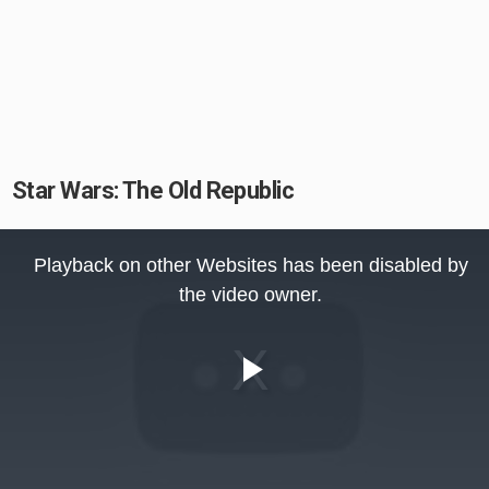
Star Wars: The Old Republic
This
is
Playback on other Websites has been disabled by
a
modal
the video owner.
window.
Play