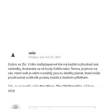
unlu
Přidáno dne
Oct 31, 2011
Dobro vs Zlo. V této multiplayerové hře má každé rozhodnutí své
následky, dostanete za ně body Světla nebo Temna, je jenom na
vás. Herní svět je velmi rozsáhlý, jsou tu desítky planet, které může
prozkoumat a několik postav, každá s vlastním příběhem.
Tak, co si myslíš o hře
Star Wars: The Old Republic
. Už brzy
vyjde. Něco sem napiš.
VÍCE
Kategorie
RPG
Multiplayer online