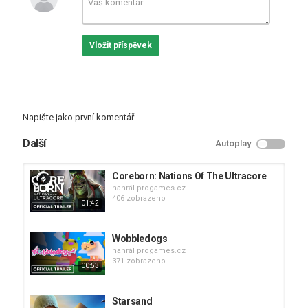
Vložit příspěvek
Napište jako první komentář.
Další
Autoplay
Coreborn: Nations Of The Ultracore
nahrál
progames.cz
406 zobrazeno
01:42
Wobbledogs
nahrál
progames.cz
371 zobrazeno
00:53
Starsand