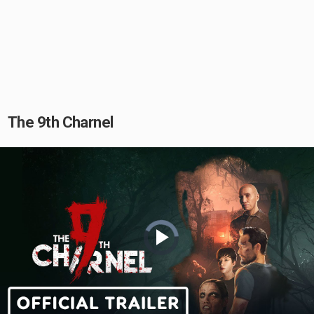
The 9th Charnel
Video
Player
is
loading.
Play