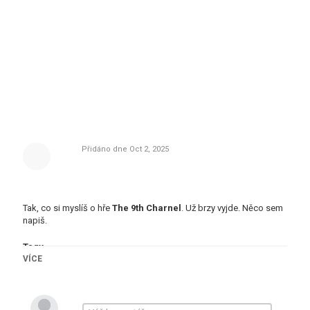
Přidáno dne
Oct 2, 2025
Tak, co si myslíš o hře
The 9th Charnel
. Už brzy vyjde. Něco sem
napiš.
Tagy
VÍCE
Action
,
Adventure
,
Horror