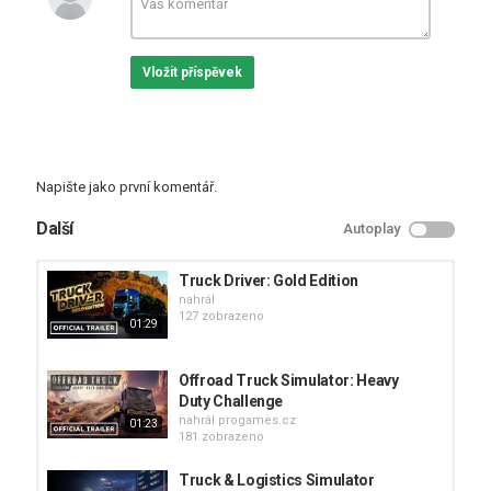
KIWI PRODUCTION LTD
,
PC
,
PlayStation 4
Vložit příspěvek
Napište jako první komentář.
Další
Autoplay
Truck Driver: Gold Edition
nahrál
127 zobrazeno
01:29
Offroad Truck Simulator: Heavy
Duty Challenge
nahrál
progames.cz
01:23
181 zobrazeno
Truck & Logistics Simulator