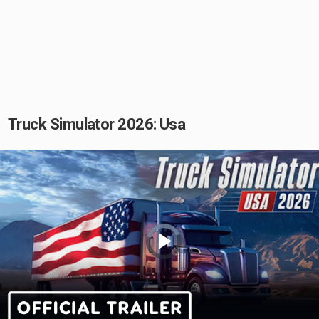
Truck Simulator 2026: Usa
Video
Player
is
loading.
Play