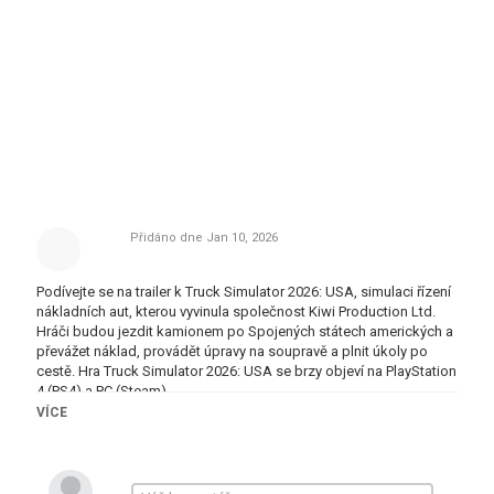
Přidáno dne
Jan 10, 2026
Podívejte se na trailer k Truck Simulator 2026: USA, simulaci řízení
nákladních aut, kterou vyvinula společnost Kiwi Production Ltd.
Hráči budou jezdit kamionem po Spojených státech amerických a
převážet náklad, provádět úpravy na soupravě a plnit úkoly po
cestě. Hra Truck Simulator 2026: USA se brzy objeví na PlayStation
4 (PS4) a PC (Steam).
VÍCE
Tak, co si myslíš o hře
Truck Simulator 2026: Usa
. Už brzy vyjde.
Něco sem napiš.
Tagy