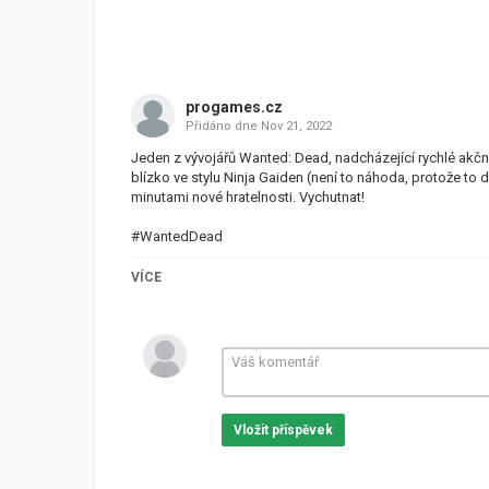
progames.cz
Přidáno dne
Nov 21, 2022
Jeden z vývojářů Wanted: Dead, nadcházející rychlé akční 
blízko ve stylu Ninja Gaiden (není to náhoda, protože to d
minutami nové hratelnosti. Vychutnat!
#WantedDead
Tak, co si myslíš o hře
Wanted: Dead - 30 Minutes Of D
VÍCE
Tagy
Wanted: Dead
,
ign
,
videogames
Vložit příspěvek