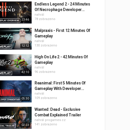
Endless Legend 2 - 24 Minutes
Of Necrophage Developer...
nahrál
78 zobrazeno
23:46
Malpraxis - First 12 Minutes Of
Gameplay
nahrál
130 zobrazeno
12:12
High On Life 2 - 42 Minutes Of
Gameplay
nahrál
96 zobrazeno
42:10
Reanimal: First 5 Minutes Of
Gameplay With Developer...
nahrál
109 zobrazeno
05:30
Wanted: Dead - Exclusive
Combat Explained Trailer
nahrál
progames.cz
141 zobrazeno
02:23