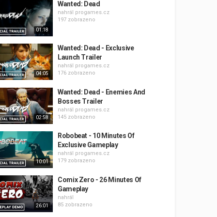
Wanted: Dead
nahrál
progames.cz
197 zobrazeno
01:18
Wanted: Dead - Exclusive
Launch Trailer
nahrál
progames.cz
176 zobrazeno
04:05
Wanted: Dead - Enemies And
Bosses Trailer
nahrál
progames.cz
145 zobrazeno
02:58
Robobeat - 10 Minutes Of
Exclusive Gameplay
nahrál
progames.cz
179 zobrazeno
10:01
Comix Zero - 26 Minutes Of
Gameplay
nahrál
85 zobrazeno
26:01