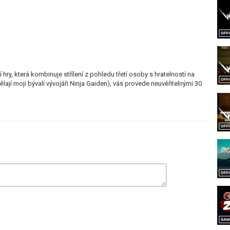
hry, která kombinuje střílení z pohledu třetí osoby s hratelností na
ělají moji bývalí vývojáři Ninja Gaiden), vás provede neuvěřitelnými 30
eveloper-led Official Gameplay
. Už brzy vyjde. Něco sem napiš.