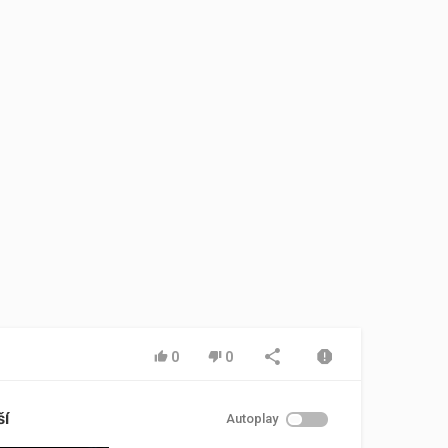
0
0
ší
Autoplay