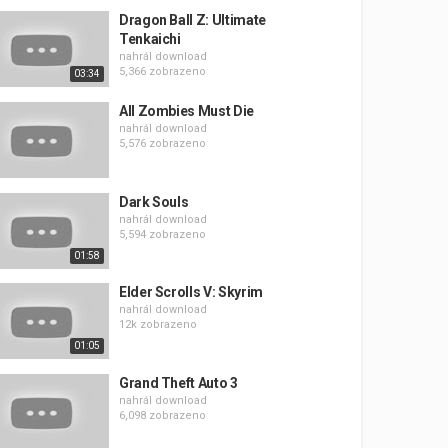
Dragon Ball Z: Ultimate
Tenkaichi
nahrál
download
5,366 zobrazeno
03:34
All Zombies Must Die
nahrál
download
5,576 zobrazeno
Dark Souls
nahrál
download
5,594 zobrazeno
01:58
Elder Scrolls V: Skyrim
nahrál
download
12k zobrazeno
01:05
Grand Theft Auto 3
nahrál
download
6,098 zobrazeno