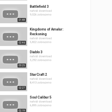
Battlefield 3
nahrál
download
9,026 zobrazeno
01:48
Kingdoms of Amalur:
Reckoning
nahrál
download
5,822 zobrazeno
02:46
Diablo 3
nahrál
download
5,292 zobrazeno
03:25
StarCraft 2
nahrál
download
8,413 zobrazeno
02:27
Soul Calibur 5
nahrál
download
6,895 zobrazeno
02:19