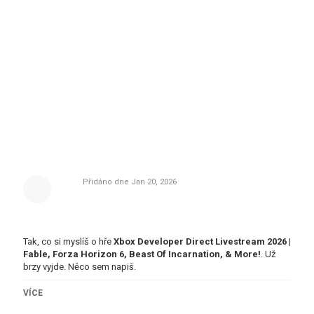
Přidáno dne
Jan 20, 2026
Tak, co si myslíš o hře
Xbox Developer Direct Livestream 2026 |
Fable, Forza Horizon 6, Beast Of Incarnation, & More!
. Už
brzy vyjde. Něco sem napiš.
Tagy
VÍCE
gametrailers
,
Xbox
,
xbox showcase