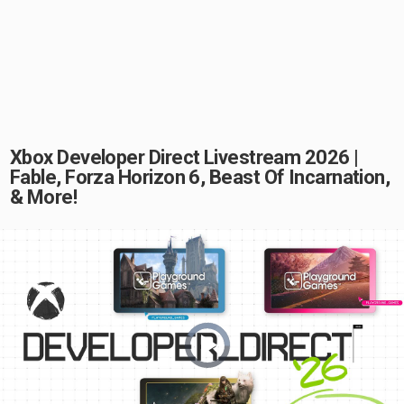
Xbox Developer Direct Livestream 2026 |
Fable, Forza Horizon 6, Beast Of Incarnation,
& More!
Video
Player
is
loading.
Play