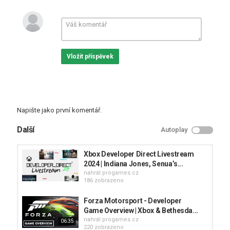
Vložit příspěvek
Napište jako první komentář.
Další
Autoplay
Xbox Developer Direct Livestream
2024 | Indiana Jones, Senua’s...
nahrál
progames.cz
186 zobrazeno
Forza Motorsport - Developer
Game Overview | Xbox & Bethesda...
nahrál
progames.cz
06:35
220 zobrazeno