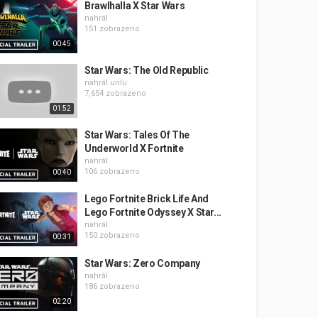
Brawlhalla X Star Wars
nahrál
151 zobrazeno
00:45
Star Wars: The Old Republic
nahrál
unlu
7,654 zobrazeno
01:52
Star Wars: Tales Of The
Underworld X Fortnite
nahrál
106 zobrazeno
00:40
Lego Fortnite Brick Life And
Lego Fortnite Odyssey X Star...
nahrál
150 zobrazeno
00:31
Star Wars: Zero Company
nahrál
186 zobrazeno
02:20