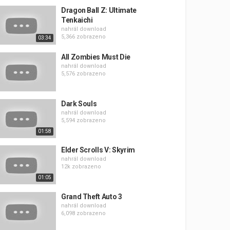
Dragon Ball Z: Ultimate
Tenkaichi
nahrál
download
5,366 zobrazeno
03:34
All Zombies Must Die
nahrál
download
5,576 zobrazeno
Dark Souls
nahrál
download
5,594 zobrazeno
01:58
Elder Scrolls V: Skyrim
nahrál
download
12k zobrazeno
01:05
Grand Theft Auto 3
nahrál
download
6,098 zobrazeno