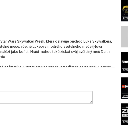
x Star Wars Skywalker Week, která oslavuje příchod Luka Skywalkera,
Světelné meče, včetně Lukeova modrého světelného meče (Nová
nalézt jako kořist. Hráči mohou také získat svůj světelný meč Darth
rda.
ně s tématikou Star Wars ve Fortnite, a podívejte se na sadu Fortnite
ní Luka, Leiu a Hana, stejně jako Slugthrower Rifle Pickaxe, X-34
 Skywalker Week potrvá do 8. listopadu v 6:00 PT / 9:00 ET / 2:00
jde. Něco sem napiš.