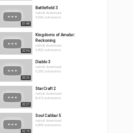
Battlefield 3
nahrál
download
9,026 zobrazeno
01:48
Kingdoms of Amalur:
Reckoning
nahrál
download
5,822 zobrazeno
02:46
Diablo 3
nahrál
download
5,292 zobrazeno
03:25
StarCraft 2
nahrál
download
8,413 zobrazeno
02:27
Soul Calibur 5
nahrál
download
6,895 zobrazeno
02:19