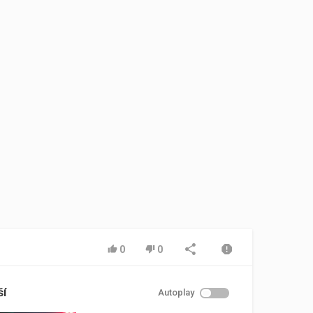
0
0
ší
Autoplay