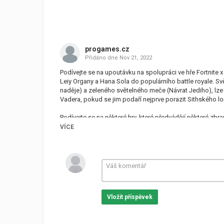
progames.cz
Přidáno dne
Nov 21, 2022
Podívejte se na upoutávku na spolupráci ve hře Fortnite 
Leiy Organy a Hana Sola do populárního battle royale. 
naděje) a zeleného světelného meče (Návrat Jediho), lze 
Vadera, pokud se jim podaří nejprve porazit Sithského lo
Podívejte se na některé hry, které předvádějí některé zbra
Item Shop for The Original Trilogy, která obsahuje obleče
VÍCE
Landspeeder Glider, Millennium Falcon Back Bling a další.
GMT / 9. listopadu ve 12:00 AEDT.
#Fortnite #StarWars
Tak, co si myslíš o hře
Fortnite X Star Wars
. Už brzy vy
Vložit příspěvek
Tagy
IGN
,
Fortnite
,
Star Wars