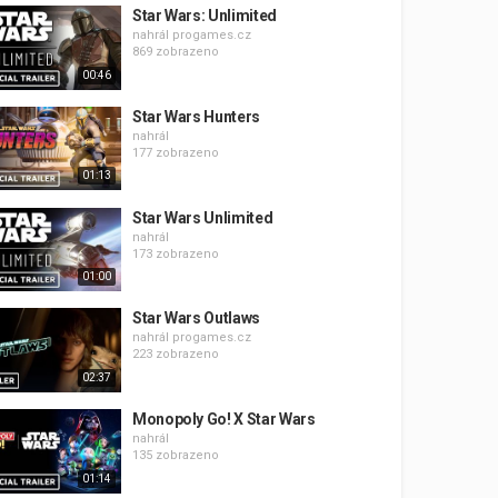
Star Wars: Unlimited
nahrál
progames.cz
869 zobrazeno
00:46
Star Wars Hunters
nahrál
177 zobrazeno
01:13
Star Wars Unlimited
nahrál
173 zobrazeno
01:00
Star Wars Outlaws
nahrál
progames.cz
223 zobrazeno
02:37
Monopoly Go! X Star Wars
nahrál
135 zobrazeno
01:14